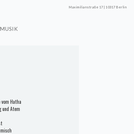
Maximilianstraße 17 | 10317 Berlin
MUSIK
le vom Hatha
ng und Atem
st
namisch