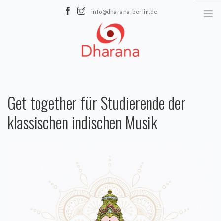
info@dharana-berlin.de
Maximilianstraße 17 | 10317 Berlin
ÜBER UNS
Get together für Studierende der
Datenschutz
klassischen indischen Musik
Impressum
YOGA
Kursplan
Preise
LehrerInnen