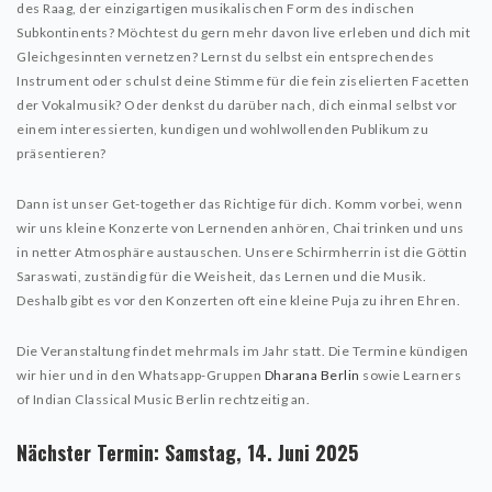
des Raag, der einzigartigen musikalischen Form des indischen
Subkontinents? Möchtest du gern mehr davon live erleben und dich mit
Gleichgesinnten vernetzen? Lernst du selbst ein entsprechendes
Instrument oder schulst deine Stimme für die fein ziselierten Facetten
der Vokalmusik? Oder denkst du darüber nach, dich einmal selbst vor
einem interessierten, kundigen und wohlwollenden Publikum zu
präsentieren?
Dann ist unser Get-together das Richtige für dich. Komm vorbei, wenn
wir uns kleine Konzerte von Lernenden anhören, Chai trinken und uns
in netter Atmosphäre austauschen. Unsere Schirmherrin ist die Göttin
Saraswati, zuständig für die Weisheit, das Lernen und die Musik.
Deshalb gibt es vor den Konzerten oft eine kleine Puja zu ihren Ehren.
Die Veranstaltung findet mehrmals im Jahr statt. Die Termine kündigen
wir hier und in den Whatsapp-Gruppen
Dharana Berlin
sowie Learners
of Indian Classical Music Berlin rechtzeitig an.
Nächster Termin: Samstag, 14. Juni 2025