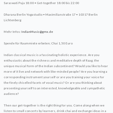
Saraswati Puja 18:00 • Get-together 18:00 bis 22:00
Dharana Berlin Yogastudio • Maximilianstraße 17 • 10317 Berlin
Lichtenberg
Mehr Infos:
IndianMusic@gmx.de
Spende für Raummiete erbeten; Chai 1,50 Euro
Indian classical music is a fascinating holistic experience. Are you
enthusiastic about the richness and meditative depth of Raag, the
unique musical form of the Indian subcontinent? Would you like to hear
more of it live and network with like-minded people? Are you learning a
corresponding instrument yourself or are you training your voice for
the finely chiselled facets of vocal music? Or are you thinking about
presenting yourself to an interested, knowledgeable and sympathetic
audience?
Then our get-together is the right thing for you. Come along when we
listen to small concerts by learners, drink chai and exchange ideas in a