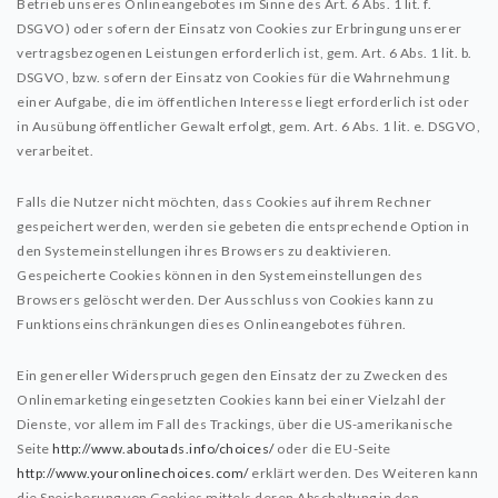
Betrieb unseres Onlineangebotes im Sinne des Art. 6 Abs. 1 lit. f.
DSGVO) oder sofern der Einsatz von Cookies zur Erbringung unserer
vertragsbezogenen Leistungen erforderlich ist, gem. Art. 6 Abs. 1 lit. b.
DSGVO, bzw. sofern der Einsatz von Cookies für die Wahrnehmung
einer Aufgabe, die im öffentlichen Interesse liegt erforderlich ist oder
in Ausübung öffentlicher Gewalt erfolgt, gem. Art. 6 Abs. 1 lit. e. DSGVO,
verarbeitet.
Falls die Nutzer nicht möchten, dass Cookies auf ihrem Rechner
gespeichert werden, werden sie gebeten die entsprechende Option in
den Systemeinstellungen ihres Browsers zu deaktivieren.
Gespeicherte Cookies können in den Systemeinstellungen des
Browsers gelöscht werden. Der Ausschluss von Cookies kann zu
Funktionseinschränkungen dieses Onlineangebotes führen.
Ein genereller Widerspruch gegen den Einsatz der zu Zwecken des
Onlinemarketing eingesetzten Cookies kann bei einer Vielzahl der
Dienste, vor allem im Fall des Trackings, über die US-amerikanische
Seite
http://www.aboutads.info/choices/
oder die EU-Seite
http://www.youronlinechoices.com/
erklärt werden. Des Weiteren kann
die Speicherung von Cookies mittels deren Abschaltung in den