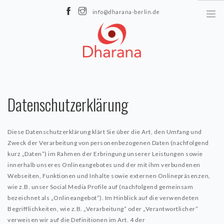
info@dharana-berlin.de
Maximilianstraße 17 | 10317 Berlin
ÜBER UNS
Datenschutzerklärung
Datenschutz
Impressum
Diese Datenschutzerklärung klärt Sie über die Art, den Umfang und
Zweck der Verarbeitung von personenbezogenen Daten (nachfolgend
YOGA
kurz „Daten“) im Rahmen der Erbringung unserer Leistungen sowie
innerhalb unseres Onlineangebotes und der mit ihm verbundenen
Kursplan
Webseiten, Funktionen und Inhalte sowie externen Onlinepräsenzen,
Preise
wie z.B. unser Social Media Profile auf (nachfolgend gemeinsam
bezeichnet als „Onlineangebot“). Im Hinblick auf die verwendeten
LehrerInnen
Begrifflichkeiten, wie z.B. „Verarbeitung“ oder „Verantwortlicher“
verweisen wir auf die Definitionen im Art. 4 der