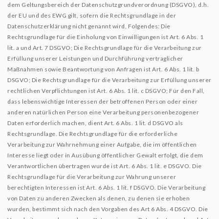
dem Geltungsbereich der Datenschutzgrundverordnung (DSGVO), d.h.
der EU und des EWG gilt, sofern die Rechtsgrundlage in der
Datenschutzerklärung nicht genannt wird, Folgendes:
Die
Rechtsgrundlage für die Einholung von Einwilligungen ist Art. 6 Abs. 1
lit. a und Art. 7 DSGVO;
Die Rechtsgrundlage für die Verarbeitung zur
Erfüllung unserer Leistungen und Durchführung vertraglicher
Maßnahmen sowie Beantwortung von Anfragen ist Art. 6 Abs. 1 lit. b
DSGVO;
Die Rechtsgrundlage für die Verarbeitung zur Erfüllung unserer
rechtlichen Verpflichtungen ist Art. 6 Abs. 1 lit. c DSGVO;
Für den Fall,
dass lebenswichtige Interessen der betroffenen Person oder einer
anderen natürlichen Person eine Verarbeitung personenbezogener
Daten erforderlich machen, dient Art. 6 Abs. 1 lit. d DSGVO als
Rechtsgrundlage.
Die Rechtsgrundlage für die erforderliche
Verarbeitung zur Wahrnehmung einer Aufgabe, die im öffentlichen
Interesse liegt oder in Ausübung öffentlicher Gewalt erfolgt, die dem
Verantwortlichen übertragen wurde ist Art. 6 Abs. 1 lit. e DSGVO.
Die
Rechtsgrundlage für die Verarbeitung zur Wahrung unserer
berechtigten Interessen ist Art. 6 Abs. 1 lit. f DSGVO.
Die Verarbeitung
von Daten zu anderen Zwecken als denen, zu denen sie erhoben
wurden, bestimmt sich nach den Vorgaben des Art 6 Abs. 4 DSGVO.
Die