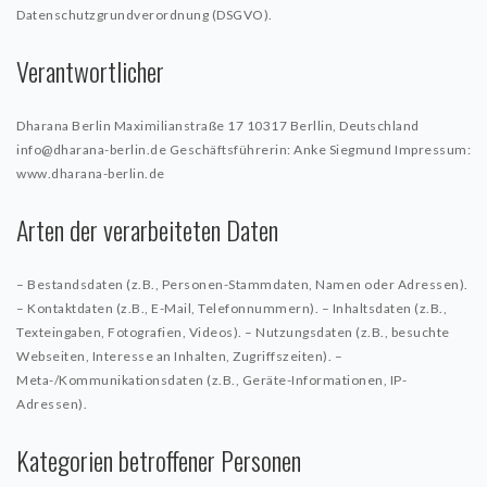
KUNST
Datenschutzgrundverordnung (DSGVO).
Aktuell
Verantwortlicher
MUSIK
Dharana Berlin
Maximilianstraße 17
10317 Berllin, Deutschland
info@dharana-berlin.de
Geschäftsführerin: Anke Siegmund
Impressum:
Aktuell
www.dharana-berlin.de
Get-together
Arten der verarbeiteten Daten
– Bestandsdaten (z.B., Personen-Stammdaten, Namen oder Adressen).
– Kontaktdaten (z.B., E-Mail, Telefonnummern).
– Inhaltsdaten (z.B.,
Texteingaben, Fotografien, Videos).
– Nutzungsdaten (z.B., besuchte
Webseiten, Interesse an Inhalten, Zugriffszeiten).
–
Meta-/Kommunikationsdaten (z.B., Geräte-Informationen, IP-
Adressen).
Kategorien betroffener Personen