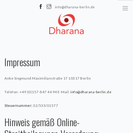
info@dharana-berlin.de
Maximilianstraße 17 | 10317 Berlin
ÜBER UNS
Impressum
Datenschutz
Impressum
Anke Siegmund
Maximilianstraße 17
10317 Berlin
YOGA
Telefon: +49 (0)157-847 44 94
E-Mail:
info@dharana-berlin.de
Kursplan
Steuernummer:
32/533/01577
Preise
Hinweis gemäß Online-
LehrerInnen