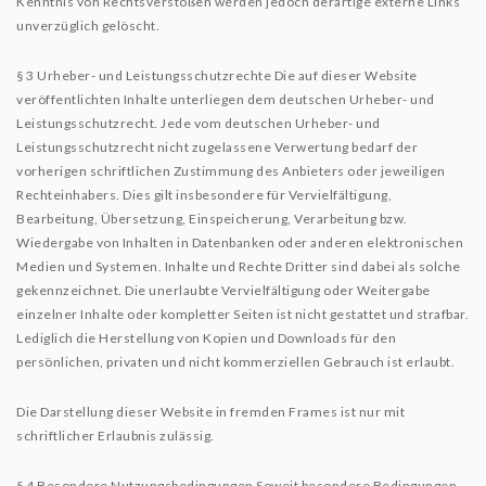
Kenntnis von Rechtsverstößen werden jedoch derartige externe Links
unverzüglich gelöscht.
§ 3 Urheber- und Leistungsschutzrechte
Die auf dieser Website
veröffentlichten Inhalte unterliegen dem deutschen Urheber- und
Leistungsschutzrecht. Jede vom deutschen Urheber- und
Leistungsschutzrecht nicht zugelassene Verwertung bedarf der
vorherigen schriftlichen Zustimmung des Anbieters oder jeweiligen
Rechteinhabers. Dies gilt insbesondere für Vervielfältigung,
Bearbeitung, Übersetzung, Einspeicherung, Verarbeitung bzw.
Wiedergabe von Inhalten in Datenbanken oder anderen elektronischen
Medien und Systemen. Inhalte und Rechte Dritter sind dabei als solche
gekennzeichnet. Die unerlaubte Vervielfältigung oder Weitergabe
einzelner Inhalte oder kompletter Seiten ist nicht gestattet und strafbar.
Lediglich die Herstellung von Kopien und Downloads für den
persönlichen, privaten und nicht kommerziellen Gebrauch ist erlaubt.
Die Darstellung dieser Website in fremden Frames ist nur mit
schriftlicher Erlaubnis zulässig.
§ 4 Besondere Nutzungsbedingungen
Soweit besondere Bedingungen