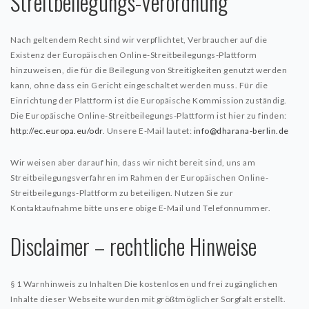
Streitbeilegungs-Verordnung
KUNST
Aktuell
Nach geltendem Recht sind wir verpflichtet, Verbraucher auf die
Existenz der Europäischen Online-Streitbeilegungs-Plattform
hinzuweisen, die für die Beilegung von Streitigkeiten genutzt werden
MUSIK
kann, ohne dass ein Gericht eingeschaltet werden muss. Für die
Einrichtung der Plattform ist die Europäische Kommission zuständig.
Aktuell
Die Europäische Online-Streitbeilegungs-Plattform ist hier zu finden:
Get-together
http://ec.europa.eu/odr
. Unsere E-Mail lautet:
info@dharana-berlin.de
Wir weisen aber darauf hin, dass wir nicht bereit sind, uns am
Streitbeilegungsverfahren im Rahmen der Europäischen Online-
Streitbeilegungs-Plattform zu beteiligen. Nutzen Sie zur
Kontaktaufnahme bitte unsere obige E-Mail und Telefonnummer.
Disclaimer – rechtliche Hinweise
§ 1 Warnhinweis zu Inhalten
Die kostenlosen und frei zugänglichen
Inhalte dieser Webseite wurden mit größtmöglicher Sorgfalt erstellt.