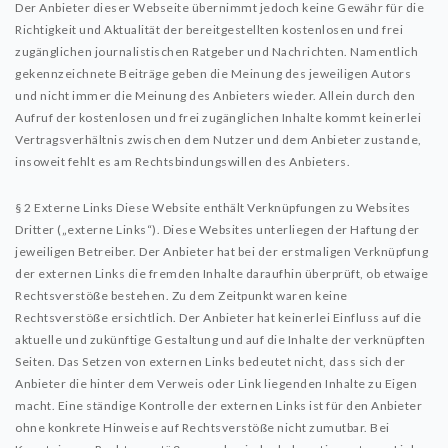
Der Anbieter dieser Webseite übernimmt jedoch keine Gewähr für die
Richtigkeit und Aktualität der bereitgestellten kostenlosen und frei
zugänglichen journalistischen Ratgeber und Nachrichten. Namentlich
gekennzeichnete Beiträge geben die Meinung des jeweiligen Autors
und nicht immer die Meinung des Anbieters wieder. Allein durch den
Aufruf der kostenlosen und frei zugänglichen Inhalte kommt keinerlei
Vertragsverhältnis zwischen dem Nutzer und dem Anbieter zustande,
insoweit fehlt es am Rechtsbindungswillen des Anbieters.
§ 2 Externe Links
Diese Website enthält Verknüpfungen zu Websites
Dritter („externe Links“). Diese Websites unterliegen der Haftung der
jeweiligen Betreiber. Der Anbieter hat bei der erstmaligen Verknüpfung
der externen Links die fremden Inhalte daraufhin überprüft, ob etwaige
Rechtsverstöße bestehen. Zu dem Zeitpunkt waren keine
Rechtsverstöße ersichtlich. Der Anbieter hat keinerlei Einfluss auf die
aktuelle und zukünftige Gestaltung und auf die Inhalte der verknüpften
Seiten. Das Setzen von externen Links bedeutet nicht, dass sich der
Anbieter die hinter dem Verweis oder Link liegenden Inhalte zu Eigen
macht. Eine ständige Kontrolle der externen Links ist für den Anbieter
ohne konkrete Hinweise auf Rechtsverstöße nicht zumutbar. Bei